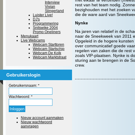
met elkaar te verbinden (meesta
Interview
rest van het team nodig. Zonn
Vivian
bezighouden met het zoeken va
Slingerland
die de ware aard van Sneekweek 
Luister Live!
DJ's
Nynke
Programmering
Snitswike 2004
Na jaren van relatief in de sc
Promo Oneliners
naar de Sneekweek van 2011 e
Menukaart
Live Webcams
Opgeleid in de hogere kunsten 
Webcam Starttoren
over communicatief goede vaard
Webcam Startschip
regelen van zaken die de rest 
Webcam De Kolk
zoals VIP-plaatsen. Nynke is do
Webcam Marktstraat
sturing aan te brengen in de 
crew.
Gebruikerslogin
Gebruikersnaam:
*
Wachtwoord:
*
Nieuw account aanmaken
Nieuw wachtwoord
aanvragen