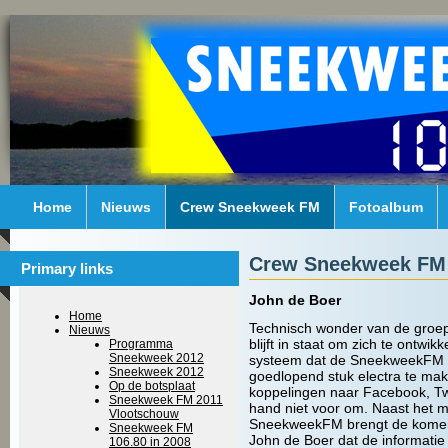
Home
Nieuws
Crew Sneekweek FM
Fotoalbum
Crew Sneekweek FM
Primary links
John de Boer
Home
Technisch wonder van de groe
Nieuws
blijft in staat om zich te ontwi
Programma
Sneekweek 2012
systeem dat de SneekweekFM org
Sneekweek 2012
goedlopend stuk electra te mak
Op de botsplaat
koppelingen naar Facebook, Twit
Sneekweek FM 2011
hand niet voor om. Naast het m
Vlootschouw
SneekweekFM brengt de komend
Sneekweek FM
John de Boer dat de informatie
106.80 in 2008