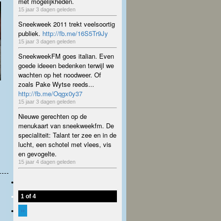
met mogelijkheden.
15 jaar 3 dagen geleden
Sneekweek 2011 trekt veelsoortig
publiek.
http://fb.me/16S5Tr9Jy
15 jaar 3 dagen geleden
SneekweekFM goes italian. Even
goede ideeen bedenken terwijl we
wachten op het noodweer. Of
zoals Pake Wytse reeds...
http://fb.me/Oqgx0y37
15 jaar 3 dagen geleden
Nieuwe gerechten op de
menukaart van sneekweekfm. De
specialiteit: Talant ter zee en in de
lucht, een schotel met vlees, vis
en gevogelte.
15 jaar 4 dagen geleden
1 of 4
››