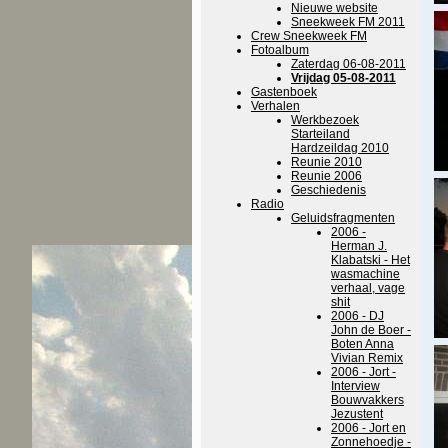
Nieuwe website
Sneekweek FM 2011
Crew Sneekweek FM
Fotoalbum
Zaterdag 06-08-2011
Vrijdag 05-08-2011
Gastenboek
Verhalen
Werkbezoek
Starteiland
Hardzeildag 2010
Reunie 2010
Reunie 2006
Geschiedenis
Radio
Geluidsfragmenten
2006 -
Herman J.
Klabatski - Het
wasmachine
verhaal, vage
shit
2006 - DJ
John de Boer -
Boten Anna
Vivian Remix
2006 - Jort -
Interview
Bouwvakkers
Jezustent
2006 - Jort en
Zonnehoedje -