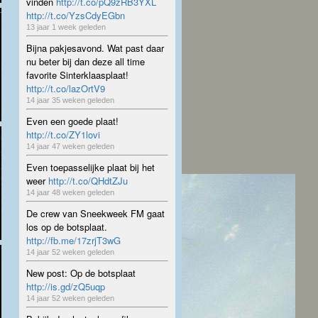
vinden
http://t.co/pQ9zRB3YXL
http://t.co/YzsCdyEGbn
13 jaar 1 week geleden
Bijna pakjesavond. Wat past daar
nu beter bij dan deze all time
favorite Sinterklaasplaat!
http://t.co/lazOrtV9
14 jaar 35 weken geleden
Even een goede plaat!
http://t.co/ZY1lovi
14 jaar 47 weken geleden
Even toepasselijke plaat bij het
weer
http://t.co/QHdtZJu
14 jaar 48 weken geleden
De crew van Sneekweek FM gaat
los op de botsplaat.
http://fb.me/17zrjT3wG
14 jaar 52 weken geleden
New post: Op de botsplaat
http://is.gd/zQ5uqp
14 jaar 52 weken geleden