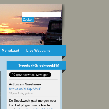
Menukaart
Live Webcams
Tweets @SneekweekFM
Actioncam Sneekweek
http://t.co/sLSqvAfh8R
13 jaar 1 dag geleden
De Sneekweek gaat morgen weer
los. Het programma is hier te