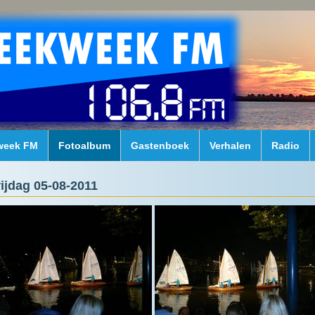
week FM
Fotoalbum
Gastenboek
Verhalen
Radio
rijdag 05-08-2011