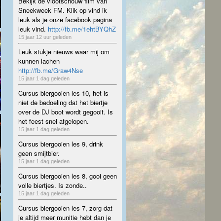
Bekijk de vlootschouw film van
Sneekweek FM. Klik op vind ik
leuk als je onze facebook pagina
leuk vind.
http://fb.me/1ehtBYQhZ
15 jaar 12 uur geleden
Leuk stukje nieuws waar mij om
kunnen lachen
http://fb.me/Graw4Nse
15 jaar 1 dag geleden
Cursus biergooien les 10, het is
niet de bedoeling dat het biertje
over de DJ boot wordt gegooit. Is
het feest snel afgelopen.
15 jaar 1 dag geleden
Cursus biergooien les 9, drink
geen smijtbier.
15 jaar 1 dag geleden
Cursus biergooien les 8, gooi geen
volle biertjes. Is zonde..
15 jaar 1 dag geleden
Cursus biergooien les 7, zorg dat
je altijd meer munitie hebt dan je