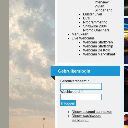
Interview
Vivian
Slingerland
Luister Live!
DJ's
Programmering
Snitswike 2004
Promo Oneliners
Menukaart
Live Webcams
Webcam Starttoren
Webcam Startschip
Webcam De Kolk
Webcam Marktstraat
Gebruikerslogin
Gebruikersnaam:
*
Wachtwoord:
*
Nieuw account aanmaken
Nieuw wachtwoord
aanvragen