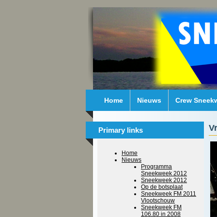
Home
Nieuws
Crew Sneek
V
Primary links
Home
Nieuws
Programma
Sneekweek 2012
Sneekweek 2012
Op de botsplaat
Sneekweek FM 2011
Vlootschouw
Sneekweek FM
106.80 in 2008