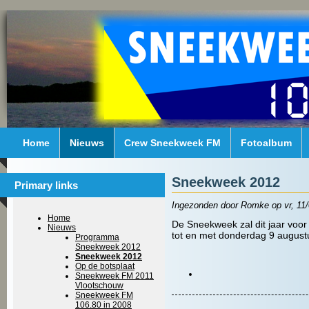
Home
Nieuws
Crew Sneekweek FM
Fotoalbum
Sneekweek 2012
Primary links
Ingezonden door Romke op vr, 11/
Home
De Sneekweek zal dit jaar voo
Nieuws
tot en met donderdag 9 august
Programma
Sneekweek 2012
Sneekweek 2012
Op de botsplaat
Sneekweek FM 2011
Vlootschouw
Sneekweek FM
106.80 in 2008