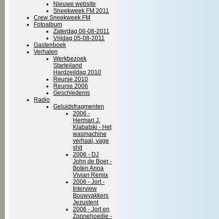
Nieuwe website
Sneekweek FM 2011
Crew Sneekweek FM
Fotoalbum
Zaterdag 06-08-2011
Vrijdag 05-08-2011
Gastenboek
Verhalen
Werkbezoek
Starteiland
Hardzeildag 2010
Reunie 2010
Reunie 2006
Geschiedenis
Radio
Geluidsfragmenten
2006 -
Herman J.
Klabatski - Het
wasmachine
verhaal, vage
shit
2006 - DJ
John de Boer -
Boten Anna
Vivian Remix
2006 - Jort -
Interview
Bouwvakkers
Jezustent
2006 - Jort en
Zonnehoedje -