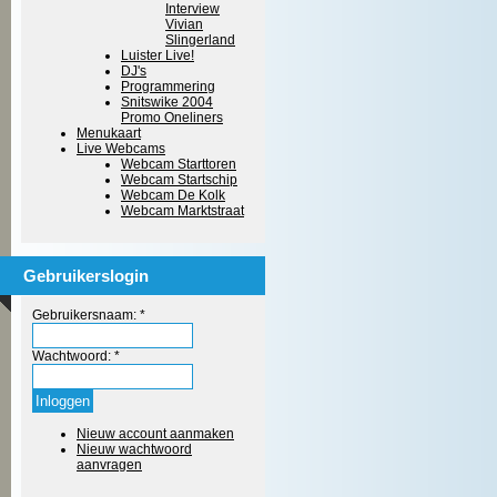
Interview
Vivian
Slingerland
Luister Live!
DJ's
Programmering
Snitswike 2004
Promo Oneliners
Menukaart
Live Webcams
Webcam Starttoren
Webcam Startschip
Webcam De Kolk
Webcam Marktstraat
Gebruikerslogin
Gebruikersnaam:
*
Wachtwoord:
*
Nieuw account aanmaken
Nieuw wachtwoord
aanvragen