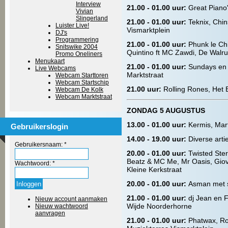
Interview
21.00 - 01.00 uur:
Great Piano
Vivian
Slingerland
21.00 - 01.00 uur:
Teknix, Chi
Luister Live!
Vismarktplein
DJ's
Programmering
21.00 - 01.00 uur:
Phunk le Ch
Snitswike 2004
Quintino ft MC Zawdi, De Walr
Promo Oneliners
Menukaart
21.00 - 01.00 uur:
Sundays en 
Live Webcams
Marktstraat
Webcam Starttoren
Webcam Startschip
21.00 uur:
Rolling Rones, Het 
Webcam De Kolk
Webcam Marktstraat
ZONDAG 5 AUGUSTUS
13.00 - 01.00 uur:
Kermis, Mart
Gebruikerslogin
14.00 - 19.00 uur:
Diverse arti
Gebruikersnaam:
*
20.00 - 01.00 uur:
Twisted Ster
Beatz & MC Me, Mr Oasis, Giova
Wachtwoord:
*
Kleine Kerkstraat
20.00 - 01.00 uur:
Asman met s
21.00 - 01.00 uur:
dj Jean en 
Nieuw account aanmaken
Wijde Noorderhorne
Nieuw wachtwoord
aanvragen
21.00 - 01.00 uur:
Phatwax, Ro