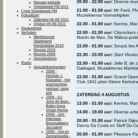
20.00 - 22.00 uur:
Diverse muz
Nieuwe website
Sneekweek FM 2011
21.00 - 01.00 uur:
Mr Ferd, Ph
Crew Sneekweek FM
Muziekterras Vismarktplein
Fotoalbum
Zaterdag 06-08-2011
22.00 - 01.00 uur:
Kermis, Mart
Vrijdag 05-08-2011
Gastenboek
22.00 - 01.00 uur:
Cityrockers 
Verhalen
Werkbezoek
Martin de Man, De Walrus-pod
Starteiland
Hardzeildag 2010
22.00 - 01.00 uur:
Smack the A
Reunie 2010
Reunie 2006
22.30 - 23.00 uur:
Start Vloot
Geschiedenis
Radio
22.00 - 01.00 uur:
Jelle B, de
Geluidsfragmenten
Dakkapel, Muziekterras Marktst
2006 -
Herman J.
22.00 - 01.00 uur:
Grand Openi
Klabatski - Het
Club 1841-plein Kleine Kerkstr
wasmachine
verhaal, vage
shit
ZATERDAG 4 AUGUSTUS
2006 - DJ
John de Boer -
13.00 - 01.00 uur:
Kermis, Mart
Boten Anna
Vivian Remix
14.00 - 19.00 uur:
Diverse arti
2006 - Jort -
Interview
20.00 - 01.00 uur:
Patrick Dijk
Bouwvakkers
Danny Da Costa en Steff Da Ca
Jezustent
2006 - Jort en
20.00 - 01.00 uur:
Pleasure Pa
Zonnehoedje -