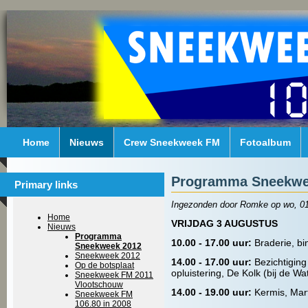
Home
Nieuws
Crew Sneekweek FM
Fotoalbum
Programma Sneekwe
Primary links
Ingezonden door Romke op wo, 01
Home
VRIJDAG 3 AUGUSTUS
Nieuws
Programma
10.00 - 17.00 uur:
Braderie, bi
Sneekweek 2012
Sneekweek 2012
14.00 - 17.00 uur:
Bezichtiging
Op de botsplaat
opluistering, De Kolk (bij de Wa
Sneekweek FM 2011
Vlootschouw
14.00 - 19.00 uur:
Kermis, Mart
Sneekweek FM
106.80 in 2008