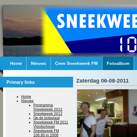
Home
Nieuws
Crew Sneekweek FM
Fotoalbum
Zaterdag 06-08-2011
Primary links
Home
Nieuws
Programma
Sneekweek 2012
Sneekweek 2012
Op de botsplaat
Sneekweek FM 2011
Vlootschouw
Sneekweek FM
106.80 in 2008