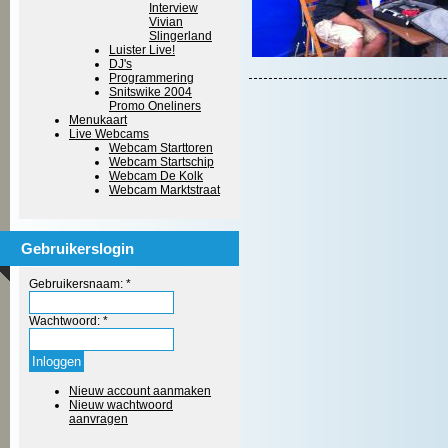
Interview
Vivian
Slingerland
Luister Live!
DJ's
Programmering
Snitswike 2004
Promo Oneliners
Menukaart
Live Webcams
Webcam Starttoren
Webcam Startschip
Webcam De Kolk
Webcam Marktstraat
Gebruikerslogin
Gebruikersnaam:
*
Wachtwoord:
*
Nieuw account aanmaken
Nieuw wachtwoord
aanvragen