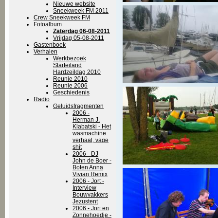
Nieuwe website
Sneekweek FM 2011
Crew Sneekweek FM
Fotoalbum
Zaterdag 06-08-2011
Vrijdag 05-08-2011
Gastenboek
Verhalen
Werkbezoek
Starteiland
Hardzeildag 2010
Reunie 2010
Reunie 2006
Geschiedenis
Radio
Geluidsfragmenten
2006 -
Herman J.
Klabatski - Het
wasmachine
verhaal, vage
shit
2006 - DJ
John de Boer -
Boten Anna
Vivian Remix
2006 - Jort -
Interview
Bouwvakkers
Jezustent
2006 - Jort en
Zonnehoedje -