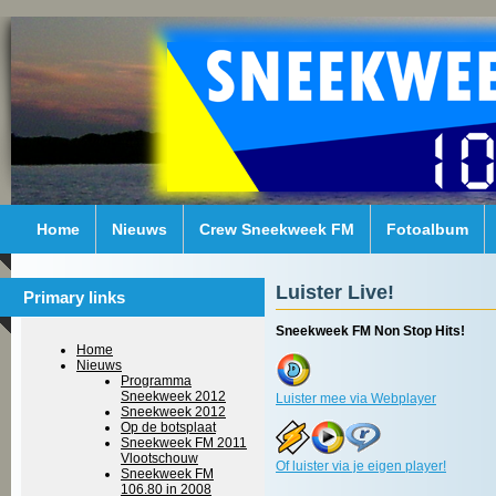
Home
Nieuws
Crew Sneekweek FM
Fotoalbum
Luister Live!
Primary links
Sneekweek FM Non Stop Hits!
Home
Nieuws
Programma
Sneekweek 2012
Luister mee via Webplayer
Sneekweek 2012
Op de botsplaat
Sneekweek FM 2011
Vlootschouw
Of luister via je eigen player!
Sneekweek FM
106.80 in 2008