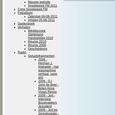
Nieuwe website
Sneekweek FM 2011
Crew Sneekweek FM
Fotoalbum
Zaterdag 06-08-2011
Vrijdag 05-08-2011
Gastenboek
Verhalen
Werkbezoek
Starteiland
Hardzeildag 2010
Reunie 2010
Reunie 2006
Geschiedenis
Radio
Geluidsfragmenten
2006 -
Herman J.
Klabatski - Het
wasmachine
verhaal, vage
shit
2006 - DJ
John de Boer -
Boten Anna
Vivian Remix
2006 - Jort -
Interview
Bouwvakkers
Jezustent
2006 - Jort en
Zonnehoedje -