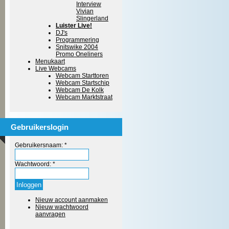
Interview
Vivian
Slingerland
Luister Live!
DJ's
Programmering
Snitswike 2004
Promo Oneliners
Menukaart
Live Webcams
Webcam Starttoren
Webcam Startschip
Webcam De Kolk
Webcam Marktstraat
Gebruikerslogin
Gebruikersnaam:
*
Wachtwoord:
*
Nieuw account aanmaken
Nieuw wachtwoord
aanvragen