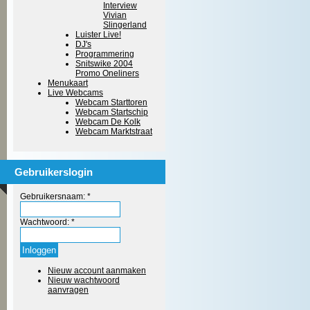
Interview
Vivian
Slingerland
Luister Live!
DJ's
Programmering
Snitswike 2004
Promo Oneliners
Menukaart
Live Webcams
Webcam Starttoren
Webcam Startschip
Webcam De Kolk
Webcam Marktstraat
Gebruikerslogin
Gebruikersnaam:
*
Wachtwoord:
*
Nieuw account aanmaken
Nieuw wachtwoord
aanvragen