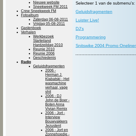
Nieuwe website
Selecteer 1 van de submenu's:
Sneekweek FM 2011
Crew Sneekweek FM
Geluidsfragmenten
Fotoalbum
Zaterdag 06-08-2011
Luister Live!
Vrijdag 05-08-2011
Gastenboek
DJ's
Verhalen
Werkbezoek
Programmering
Starteiland
Hardzeildag 2010
Snitswike 2004 Promo Oneline
Reunie 2010
Reunie 2006
Geschiedenis
Radio
Geluidsfragmenten
2006 -
Herman J.
Klabatski - Het
wasmachine
verhaal, vage
shit
2006 - DJ
John de Boer -
Boten Anna
Vivian Remix
2006 - Jort -
Interview
Bouwvakkers
Jezustent
2006 - Jort en
Zonnehoedje -