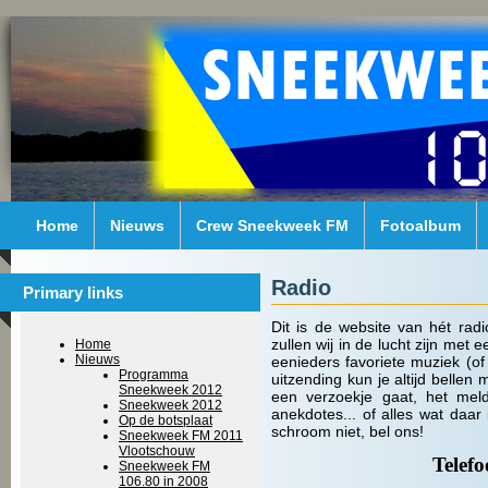
Home
Nieuws
Crew Sneekweek FM
Fotoalbum
Radio
Primary links
Dit is de website van hét rad
zullen wij in de lucht zijn met
Home
Nieuws
eenieders favoriete muziek (of
Programma
uitzending kun je altijd belle
Sneekweek 2012
een verzoekje gaat, het meld
Sneekweek 2012
anekdotes... of alles wat daar
Op de botsplaat
schroom niet, bel ons!
Sneekweek FM 2011
Vlootschouw
Telef
Sneekweek FM
106.80 in 2008