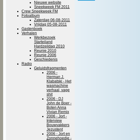
Nieuwe website
Sneekweek FM 2011
Crew Sneekweek FM
Fotoalbum
Zaterdag 06-08-2011
Vrijdag 05-08-2011
Gastenboek
Verhalen
Werkbezoek
Starteiland
Hardzeildag 2010
Reunie 2010
Reunie 2006
Geschiedenis
Radio
Geluidsfragmenten
2006 -
Herman J.
Klabatski - Het
wasmachine
verhaal, vage
shit
2006 - DJ
John de Boer -
Boten Anna
Vivian Remix
2006 - Jort -
Interview
Bouwvakkers
Jezustent
2006 - Jort en
Zonnehoedje -