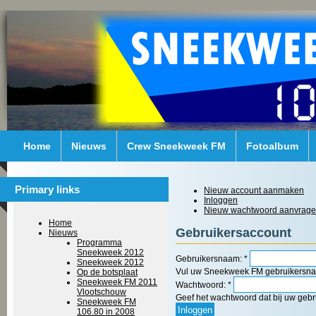
Home
Nieuws
Crew Sneekweek FM
Fotoalbum
Primary links
Nieuw account aanmaken
Inloggen
Nieuw wachtwoord aanvrag
Home
Gebruikersaccount
Nieuws
Programma
Sneekweek 2012
Gebruikersnaam:
*
Sneekweek 2012
Vul uw Sneekweek FM gebruikersna
Op de botsplaat
Sneekweek FM 2011
Wachtwoord:
*
Vlootschouw
Geef het wachtwoord dat bij uw geb
Sneekweek FM
106.80 in 2008