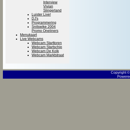
Interview
Vivian
Slingerland
Luister Live!
DJ's
Programmering
Snitswike 2004
Promo Oneliners
Menukaart
Live Webcams
Webcam Starttoren
Webcam Startschip
Webcam De Kolk
Webcam Marktstraat
Copyright 
Powered