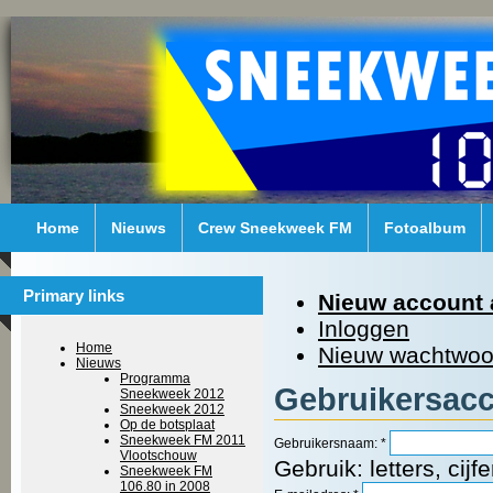
Home
Nieuws
Crew Sneekweek FM
Fotoalbum
Primary links
Nieuw account
Inloggen
Home
Nieuw wachtwoo
Nieuws
Programma
Gebruikersac
Sneekweek 2012
Sneekweek 2012
Op de botsplaat
Sneekweek FM 2011
Gebruikersnaam:
*
Vlootschouw
Gebruik: letters, cij
Sneekweek FM
106.80 in 2008