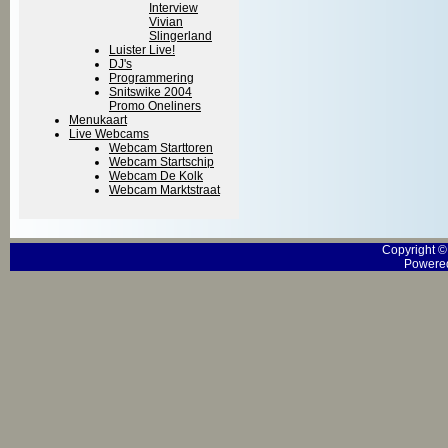
Interview
Vivian
Slingerland
Luister Live!
DJ's
Programmering
Snitswike 2004
Promo Oneliners
Menukaart
Live Webcams
Webcam Starttoren
Webcam Startschip
Webcam De Kolk
Webcam Marktstraat
Copyright 
Powered