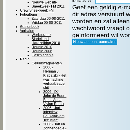
E-mailadres:
*
Nieuwe website
Geef een geldig e-ma
Sneekweek FM 2011
Crew Sneekweek FM
dit adres verstuurd 
Fotoalbum
Zaterdag 06-08-2011
worden en zal allee
Vrijdag 05-08-2011
Gastenboek
wachtwoord vraagt o
Verhalen
geïnformeerd wil wo
Werkbezoek
Starteiland
Hardzeildag 2010
Reunie 2010
Reunie 2006
Geschiedenis
Radio
Geluidsfragmenten
2006 -
Herman J.
Klabatski - Het
wasmachine
verhaal, vage
shit
2006 - DJ
John de Boer -
Boten Anna
Vivian Remix
2006 - Jort -
Interview
Bouwvakkers
Jezustent
2006 - Jort en
Zonnehoedje -