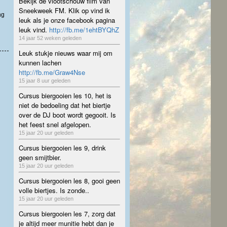
Bekijk de vlootschouw film van
Sneekweek FM. Klik op vind ik
ng
leuk als je onze facebook pagina
leuk vind.
http://fb.me/1ehtBYQhZ
14 jaar 52 weken geleden
Leuk stukje nieuws waar mij om
kunnen lachen
http://fb.me/Graw4Nse
15 jaar 8 uur geleden
Cursus biergooien les 10, het is
niet de bedoeling dat het biertje
over de DJ boot wordt gegooit. Is
het feest snel afgelopen.
15 jaar 20 uur geleden
Cursus biergooien les 9, drink
geen smijtbier.
15 jaar 20 uur geleden
Cursus biergooien les 8, gooi geen
volle biertjes. Is zonde..
15 jaar 20 uur geleden
Cursus biergooien les 7, zorg dat
je altijd meer munitie hebt dan je