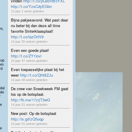
vinden
http://t.co/pQ9zRB3YXL
http://t.co/YzsCdyEGbn
13 jaar 1 week geleden
Bijna pakjesavond. Wat past daar
nu beter bij dan deze all time
ws,
favorite Sinterklaasplaat!
http://t.co/lazOrtV9
14 jaar 35 weken geleden
Even een goede plaat!
http://t.co/ZY1lovi
 op
14 jaar 47 weken geleden
 om
Even toepasselijke plaat bij het
rd
weer
http://t.co/QHdtZJu
14 jaar 48 weken geleden
De crew van Sneekweek FM gaat
tal
 de
los op de botsplaat.
r
http://fb.me/17zrjT3wG
re
14 jaar 51 weken geleden
New post: Op de botsplaat
http://is.gd/zQ5uqp
14 jaar 51 weken geleden
re