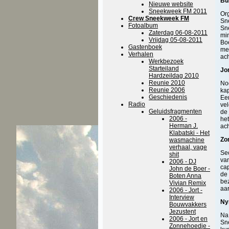
Bu
Nieuwe website
Sneekweek FM 2011
Org
Crew Sneekweek FM
Sn
Fotoalbum
Sne
Zaterdag 06-08-2011
min
Vrijdag 05-08-2011
Boe
Gastenboek
me
Verhalen
ach
Werkbezoek
Starteiland
Jo
Hardzeildag 2010
Reunie 2010
No
Reunie 2006
kap
Geschiedenis
Een
Radio
vel
Geluidsfragmenten
de 
2006 -
het
Herman J.
ac
Klabatski - Het
Zo
wasmachine
verhaal, vage
Sec
shit
van
2006 - DJ
cap
John de Boer -
de 
Boten Anna
be
Vivian Remix
aar
2006 - Jort -
Interview
Ny
Bouwvakkers
Jezustent
Na 
2006 - Jort en
Sn
Zonnehoedje -