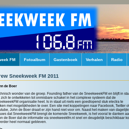
week FM
Fotoalbum
Gastenboek
Verhalen
Radio
rew Sneekweek FM 2011
hn de Boer
hnisch wonder van de groep. Founding father van de SneekweekFM en blijft in sta
zich te ontwikkelen tot onmisbare schakel in het complexe systeem dat de
ekweekFM organisatie heet. Is in staat uit niets een goedlopend stuk electra te
en met mogelijkheden te over. Een site met koppelingen naar Facebook, Twitter o
tube, John de Boer draait er zijn hand niet voor om. Naast het maken van dagelijk
euws dat SneekweekFM brengt de komende Sneekweek, is het vooral te danken a
n de Boer dat de informatie via sneekweekfm.nl snel en deugdelijk beschikbaar k
verder heel normaal gebleven.