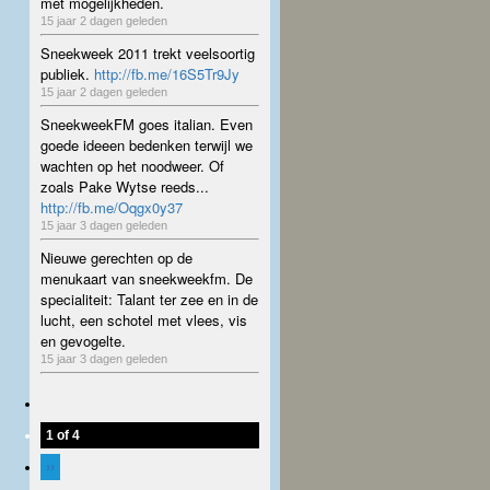
met mogelijkheden.
15 jaar 2 dagen geleden
Sneekweek 2011 trekt veelsoortig
publiek.
http://fb.me/16S5Tr9Jy
15 jaar 2 dagen geleden
SneekweekFM goes italian. Even
goede ideeen bedenken terwijl we
wachten op het noodweer. Of
zoals Pake Wytse reeds...
http://fb.me/Oqgx0y37
15 jaar 3 dagen geleden
Nieuwe gerechten op de
menukaart van sneekweekfm. De
specialiteit: Talant ter zee en in de
lucht, een schotel met vlees, vis
en gevogelte.
15 jaar 3 dagen geleden
1 of 4
››