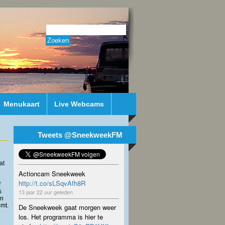
Menukaart
Live Webcams
Tweets @SneekweekFM
at
Actioncam Sneekweek
http://t.co/sLSqvAfh8R
f
13 jaar 22 uur geleden
s
an
omt.
De Sneekweek gaat morgen weer
los. Het programma is hier te