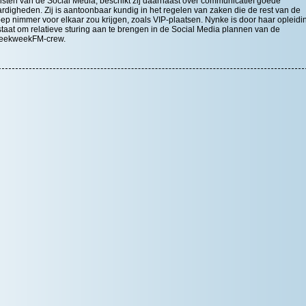
sten van de Social Media, beschikt zij daarnaast over communicatief goede
rdigheden. Zij is aantoonbaar kundig in het regelen van zaken die de rest van de
ep nimmer voor elkaar zou krijgen, zoals VIP-plaatsen. Nynke is door haar opleidi
staat om relatieve sturing aan te brengen in de Social Media plannen van de
eekweekFM-crew.