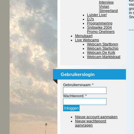
kun
Interview
vaa
Vivian
gro
Slingerland
in 
Luister Live!
Sn
DJ's
Programmering
Snitswike 2004
Promo Oneliners
Menukaart
Live Webcams
Webcam Starttoren
Webcam Startschip
Webcam De Kolk
Webcam Marktstraat
Gebruikerslogin
Gebruikersnaam:
*
Wachtwoord:
*
Nieuw account aanmaken
Nieuw wachtwoord
aanvragen