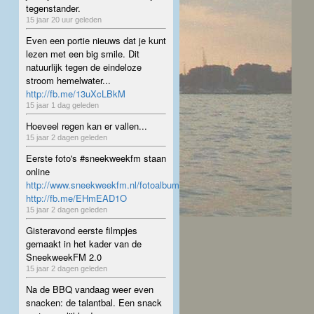
tegenstander.
15 jaar 20 uur geleden
Even een portie nieuws dat je kunt
lezen met een big smile. Dit
natuurlijk tegen de eindeloze
stroom hemelwater...
http://fb.me/13uXcLBkM
15 jaar 1 dag geleden
Hoeveel regen kan er vallen...
15 jaar 2 dagen geleden
Eerste foto's #sneekweekfm staan
online
http://www.sneekweekfm.nl/fotoalbum
http://fb.me/EHmEAD1O
15 jaar 2 dagen geleden
Gisteravond eerste filmpjes
gemaakt in het kader van de
SneekweekFM 2.0
15 jaar 2 dagen geleden
Na de BBQ vandaag weer even
snacken: de talantbal. Een snack