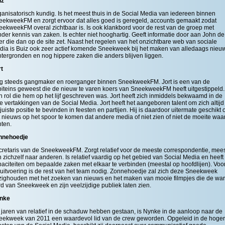
iz
anisatorisch kundig. Is het meest thuis in de Social Media van iedereen binnen
eekweekFM en zorgt ervoor dat alles goed is geregeld, accounts gemaakt zodat
ekweekFM overal zichtbaar is. Is ook klankbord voor de rest van de groep met
der kennis van zaken. Is echter niet hooghartig. Geeft informatie door aan John de
r die dan op de site zet. Naast het regelen van het onzichtbare web van sociale
dia is Buiz ook zeer actief komende Sneekweek bij het maken van alledaags nieu
tergronden en nog hippere zaken die anders blijven liggen.
rt
g steeds gangmaker en roerganger binnen SneekweekFM. Jort is een van de
iteins geweest die de nieuw te varen koers van SneekweekFM heeft uitgestippeld.
 rol die hem op het lijf geschreven was. Jort heeft zich inmiddels bekwaamd in de
e vertakkingen van de Social Media. Jort heeft het aangeboren talent om zich altijd
juiste positie te bevinden in feesten en partijen. Hij is daardoor uitermate geschikt
 nieuws op het spoor te komen dat andere media of niet zien of niet de moeite waa
hten.
nnehoedje
retaris van de SneekweekFM. Zorgt relatief voor de meeste correspondentie, mees
 zichzelf naar anderen. Is relatief vaardig op het gebied van Social Media en heeft
aciteiten om bepaalde zaken met elkaar te verbinden (meestal op hoofdlijen). Voo
uitvoering is de rest van het team nodig. Zonnehoedje zal zich deze Sneekweek
zighouden met het zoeken van nieuws en het maken van mooie filmpjes die de wa
d van Sneekweek en zijn veelzijdige publiek laten zien.
nke
jaren van relatief in de schaduw hebben gestaan, is Nynke in de aanloop naar de
eekweek van 2011 een waardevol lid van de crew geworden. Opgeleid in de hoge