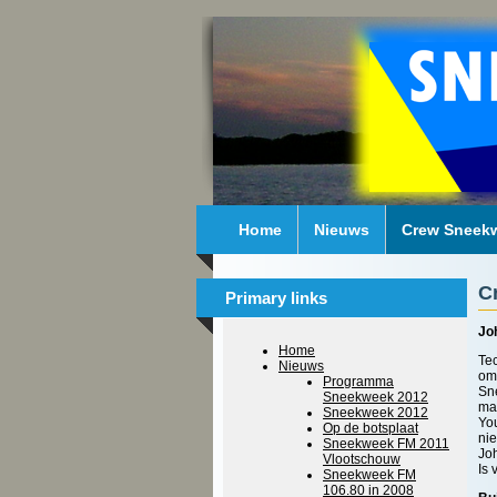
Home
Nieuws
Crew Sneek
C
Primary links
Jo
Home
Tec
Nieuws
om 
Programma
Sne
Sneekweek 2012
mak
Sneekweek 2012
You
Op de botsplaat
ni
Sneekweek FM 2011
Joh
Vlootschouw
Is 
Sneekweek FM
106.80 in 2008