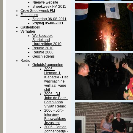
Nieuwe website
Sneekweek FM 2011
Crew Sneekweek FM
Fotoalbum
Zaterdag 06-08-2011
Vrijdag 05-08-2011
Gastenboek
Verhalen
Werkbezoek
Starteiland
Hardzeildag 2010
Reunie 2010
Reunie 2006
Geschiedenis
Radio
Geluidsfragmenten
2006 -
Herman J.
Klabatski - Het
wasmachine
verhaal, vage
shit
2006 - DJ
John de Boer -
Boten Anna
Vivian Remix
2006 - Jort -
Interview
Bouwvakkers
Jezustent
2006 - Jort en
Zonnehoedje -