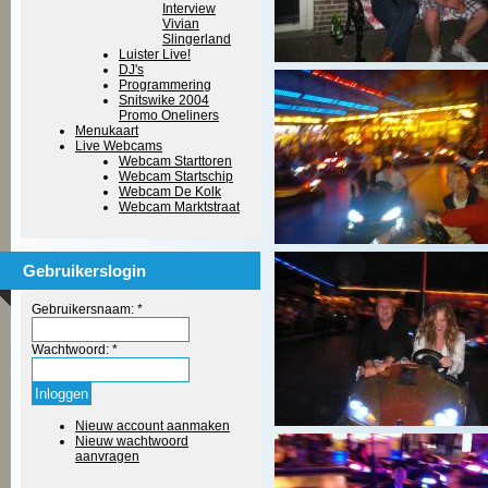
Interview
Vivian
Slingerland
Luister Live!
DJ's
Programmering
Snitswike 2004
Promo Oneliners
Menukaart
Live Webcams
Webcam Starttoren
Webcam Startschip
Webcam De Kolk
Webcam Marktstraat
Gebruikerslogin
Gebruikersnaam:
*
Wachtwoord:
*
Nieuw account aanmaken
Nieuw wachtwoord
aanvragen