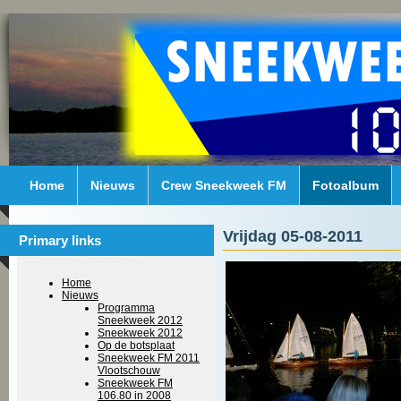
Home
Nieuws
Crew Sneekweek FM
Fotoalbum
Vrijdag 05-08-2011
Primary links
Home
Nieuws
Programma
Sneekweek 2012
Sneekweek 2012
Op de botsplaat
Sneekweek FM 2011
Vlootschouw
Sneekweek FM
106.80 in 2008