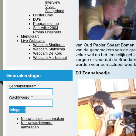
Interview
Vivian
Slingerland
Luister Live!
DJ's
Programmering
Snitswike 2004
Promo Oneliners
Menukaart
Live Webcams
van Oud Papier Spaart Bomen e
Webcam Starttoren
Webcam Startschip
van de gangmakers van de groep.
Webcam De Kolk
zeker wel op het feestelijk gebi
Webcam Marktstraat
zorgde er voor dat de Brandari
worden voor een actueel weerb
DJ Zonnehoedje
Gebruikerslogin
Gebruikersnaam:
*
Wachtwoord:
*
Nieuw account aanmaken
Nieuw wachtwoord
aanvragen