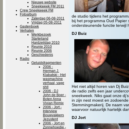
Nieuwe website
Sneekweek FM 2011
Crew Sneekweek FM
Fotoalbum
de studio tijdens het programma
Zaterdag 06-08-2011
bij het programma Oud Papier 
Vrijdag 05-08-2011
ondersteunende functie terwijl 
Gastenboek
Verhalen
DJ Buiz
Werkbezoek
Starteiland
Hardzeildag 2010
Reunie 2010
Reunie 2006
Geschiedenis
Radio
Geluidsfragmenten
2006 -
Herman J.
Klabatski - Het
wasmachine
verhaal, vage
Het niet altijd horen van Dj Bu
shit
de radio zelfs een jaar underc
2006 - DJ
John de Boer -
sneekweek. Niks gaat onze dj’s
Boten Anna
in zijn nest moest en zodoende
Vivian Remix
Stemmingmakerij. De naam van
2006 - Jort -
waarvoor natuurlijk hartelijk da
Interview
Bouwvakkers
DJ Jort
Jezustent
2006 - Jort en
Zonnehoedje -