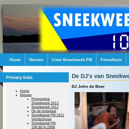
Home
Nieuws
Crew Sneekweek FM
Fotoalbum
De DJ's van Sneekw
Primary links
DJ John de Boer
Home
Nieuws
Programma
Sneekweek 2012
Sneekweek 2012
Op de botsplaat
Sneekweek FM 2011
Vlootschouw
Sneekweek FM
106.80 in 2008