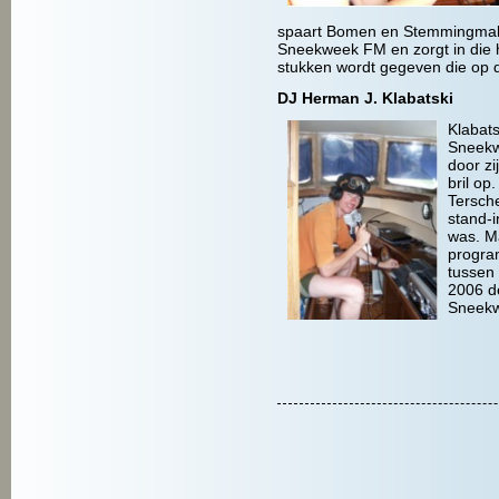
spaart Bomen en Stemmingmaker
Sneekweek FM en zorgt in die 
stukken wordt gegeven die op d
DJ Herman J. Klabatski
Klabats
Sneekwe
door zi
bril op
Tersche
stand-i
was. M
progra
tussen 
2006 d
Sneekw