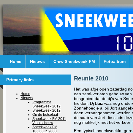
Home
Nieuws
Crew Sneekweek FM
Fotoalbum
Reunie 2010
Primary links
Het was afgelopen zaterdag nos
een semi-verlaten gebouw van V
Home
Nieuws
bosgebied dat de dj's van Sne
Programma
hielden. Dj Buiz was nog onder
Sneekweek 2012
Zonnehoedje al bij Jort aange
Sneekweek 2012
doen veraangenamen werden ee
Op de botsplaat
de saab van Jort die sinds de
Sneekweek FM 2011
nog makkelijk met het verkeer
Vlootschouw
Sneekweek FM
Een typisch sneekweekfm gerec
106.80 in 2008