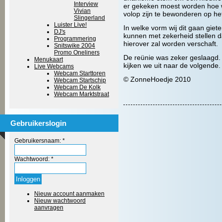
Interview
er gekeken moest worden hoe 
Vivian
volop zijn te bewonderen op het
Slingerland
Luister Live!
In welke vorm wij dit gaan giet
DJ's
kunnen met zekerheid stellen d
Programmering
hierover zal worden verschaft.
Snitswike 2004
Promo Oneliners
De reünie was zeker geslaagd. 
Menukaart
kijken we uit naar de volgende.
Live Webcams
Webcam Starttoren
© ZonneHoedje 2010
Webcam Startschip
Webcam De Kolk
Webcam Marktstraat
Gebruikerslogin
Gebruikersnaam:
*
Wachtwoord:
*
Nieuw account aanmaken
Nieuw wachtwoord
aanvragen