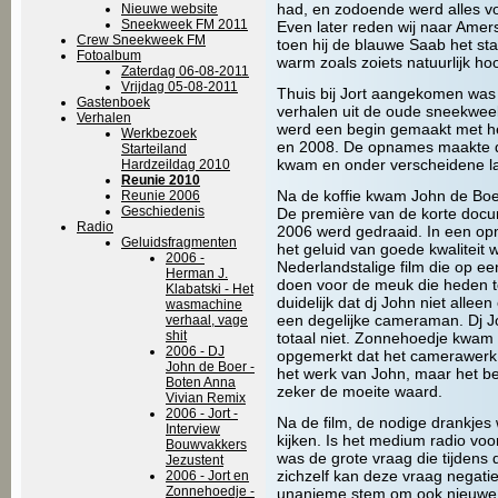
had, en zodoende werd alles vo
Nieuwe website
Sneekweek FM 2011
Even later reden wij naar Amersf
Crew Sneekweek FM
toen hij de blauwe Saab het sta
Fotoalbum
warm zoals zoiets natuurlijk hoo
Zaterdag 06-08-2011
Vrijdag 05-08-2011
Thuis bij Jort aangekomen was 
Gastenboek
verhalen uit de oude sneekwee
Verhalen
werd een begin gemaakt met he
Werkbezoek
en 2008. De opnames maakte dat
Starteiland
kwam en onder verscheidene la
Hardzeildag 2010
Reunie 2010
Na de koffie kwam John de Boe
Reunie 2006
Geschiedenis
De première van de korte doc
Radio
2006 werd gedraaid. In een opm
Geluidsfragmenten
het geluid van goede kwaliteit
2006 -
Nederlandstalige film die op ee
Herman J.
doen voor de meuk die heden t
Klabatski - Het
duidelijk dat dj John niet alle
wasmachine
een degelijke cameraman. Dj J
verhaal, vage
shit
totaal niet. Zonnehoedje kwam
2006 - DJ
opgemerkt dat het camerawerk 
John de Boer -
het werk van John, maar het be
Boten Anna
zeker de moeite waard.
Vivian Remix
2006 - Jort -
Na de film, de nodige drankjes w
Interview
kijken. Is het medium radio vo
Bouwvakkers
was de grote vraag die tijdens
Jezustent
zichzelf kan deze vraag negat
2006 - Jort en
Zonnehoedje -
unanieme stem om ook nieuwe 