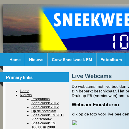
Home
Nieuws
Crew Sneekweek FM
Fotoalbum
Live Webcams
Primary links
De webcams met live beelden va
zijn beperkt beschikbaar. Het 
Home
Nieuws
Druk op F5 (Vernieuwen) om uw
Programma
Sneekweek 2012
Webcam Finishtoren
Sneekweek 2012
Op de botsplaat
klik op de foto voor live beelden
Sneekweek FM 2011
Vlootschouw
Sneekweek FM
106.80 in 2008