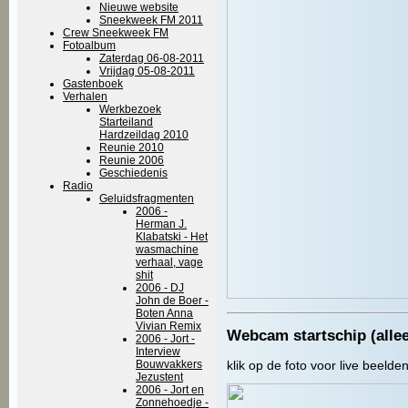
Nieuwe website
Sneekweek FM 2011
Crew Sneekweek FM
Fotoalbum
Zaterdag 06-08-2011
Vrijdag 05-08-2011
Gastenboek
Verhalen
Werkbezoek
Starteiland
Hardzeildag 2010
Reunie 2010
Reunie 2006
Geschiedenis
Radio
Geluidsfragmenten
2006 -
Herman J.
Klabatski - Het
wasmachine
verhaal, vage
shit
2006 - DJ
John de Boer -
Boten Anna
Vivian Remix
Webcam startschip (alle
2006 - Jort -
Interview
Bouwvakkers
klik op de foto voor live beelden
Jezustent
2006 - Jort en
Zonnehoedje -