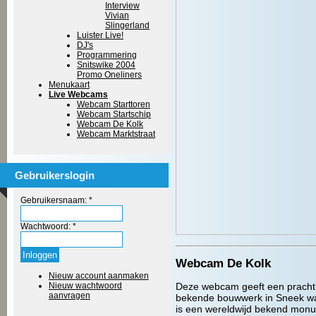
Interview
Vivian
Slingerland
Luister Live!
DJ's
Programmering
Snitswike 2004
Promo Oneliners
Menukaart
Live Webcams
Webcam Starttoren
Webcam Startschip
Webcam De Kolk
Webcam Marktstraat
Gebruikerslogin
Gebruikersnaam:
*
Wachtwoord:
*
Webcam De Kolk
Nieuw account aanmaken
Nieuw wachtwoord
Deze webcam geeft een prachti
aanvragen
bekende bouwwerk in Sneek wa
is een wereldwijd bekend monu