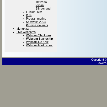
Interview
Vivian
Slingerland
Luister Live!
DJ's
Programmering
Snitswike 2004
Promo Oneliners
Menukaart
Live Webcams
Webcam Starttoren
Webcam Startschip
Webcam De Kolk
Webcam Marktstraat
Copyright 
Powered