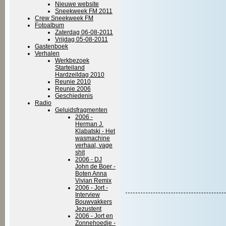
Nieuwe website
Sneekweek FM 2011
Crew Sneekweek FM
Fotoalbum
Zaterdag 06-08-2011
Vrijdag 05-08-2011
Gastenboek
Verhalen
Werkbezoek
Starteiland
Hardzeildag 2010
Reunie 2010
Reunie 2006
Geschiedenis
Radio
Geluidsfragmenten
2006 -
Herman J.
Klabatski - Het
wasmachine
verhaal, vage
shit
2006 - DJ
John de Boer -
Boten Anna
Vivian Remix
2006 - Jort -
Interview
Bouwvakkers
Jezustent
2006 - Jort en
Zonnehoedje -