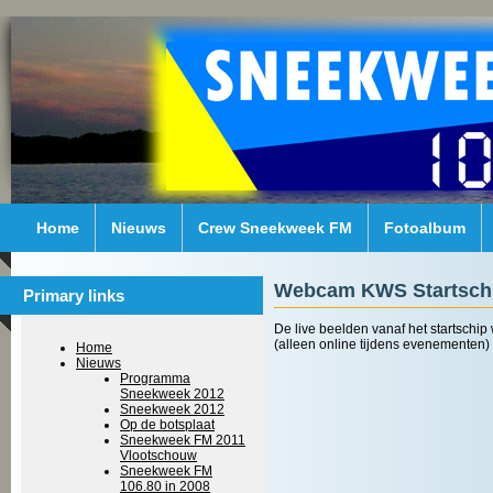
Home
Nieuws
Crew Sneekweek FM
Fotoalbum
Webcam KWS Startsch
Primary links
De live beelden vanaf het startschi
(alleen online tijdens evenementen)
Home
Nieuws
Programma
Sneekweek 2012
Sneekweek 2012
Op de botsplaat
Sneekweek FM 2011
Vlootschouw
Sneekweek FM
106.80 in 2008