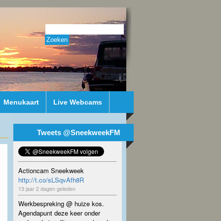
Menukaart
Live Webcams
Tweets @SneekweekFM
Actioncam Sneekweek
http://t.co/sLSqvAfh8R
13 jaar 2 dagen geleden
Werkbespreking @ huize kos.
Agendapunt deze keer onder