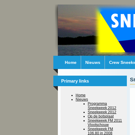
Home
Nieuws
Crew Sneek
S
Primary links
Home
Nieuws
Programma
Sneekweek 2012
Sneekweek 2012
Op de botsplaat
Sneekweek FM 2011
Vlootschouw
Sneekweek FM
106.80 in 2008