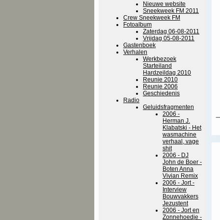
Nieuwe website
Sneekweek FM 2011
Crew Sneekweek FM
Fotoalbum
Zaterdag 06-08-2011
Vrijdag 05-08-2011
Gastenboek
Verhalen
Werkbezoek
Starteiland
Hardzeildag 2010
Reunie 2010
Reunie 2006
Geschiedenis
Radio
Geluidsfragmenten
2006 -
Herman J.
Klabatski - Het
wasmachine
verhaal, vage
shit
2006 - DJ
John de Boer -
Boten Anna
Vivian Remix
2006 - Jort -
Interview
Bouwvakkers
Jezustent
2006 - Jort en
Zonnehoedje -