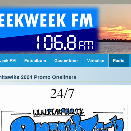
week FM
Fotoalbum
Gastenboek
Verhalen
Radio
nitswike 2004 Promo Oneliners