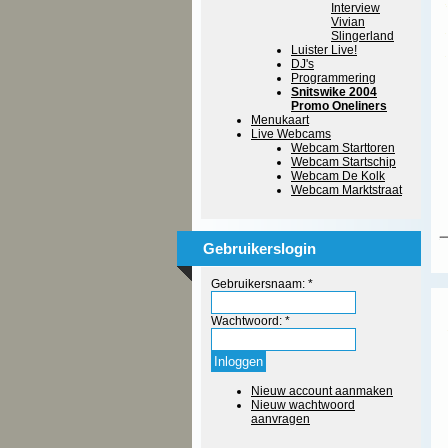
Interview
Vivian
Slingerland
Luister Live!
DJ's
Programmering
Snitswike 2004
Promo Oneliners
Menukaart
Live Webcams
Webcam Starttoren
Webcam Startschip
Webcam De Kolk
Webcam Marktstraat
Gebruikerslogin
Gebruikersnaam:
*
Wachtwoord:
*
Nieuw account aanmaken
Nieuw wachtwoord
aanvragen