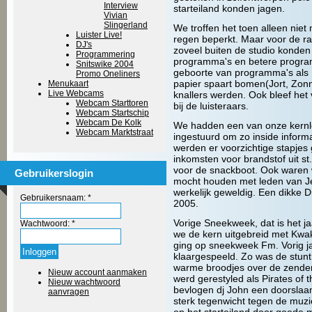
Interview
starteiland konden jagen.
Vivian
Slingerland
We troffen het toen alleen niet
Luister Live!
regen beperkt. Maar voor de ra
DJ's
zoveel buiten de studio konden
Programmering
programma's en betere program
Snitswike 2004
geboorte van programma's als 
Promo Oneliners
papier spaart bomen(Jort, Zon
Menukaart
Live Webcams
knallers werden. Ook bleef he
Webcam Starttoren
bij de luisteraars.
Webcam Startschip
Webcam De Kolk
We hadden een van onze kernl
Webcam Marktstraat
ingestuurd om zo inside inform
werden er voorzichtige stapjes
inkomsten voor brandstof uit st
voor de snackboot. Ook waren w
Gebruikerslogin
mocht houden met leden van Je
werkelijk geweldig. Een dikke 
Gebruikersnaam:
*
2005.
Vorige Sneekweek, dat is het 
Wachtwoord:
*
we de kern uitgebreid met Kwak
ging op sneekweek Fm. Vorig j
klaargespeeld. Zo was de stunt
warme broodjes over de zender
Nieuw account aanmaken
werd gerestyled als Pirates of
Nieuw wachtwoord
bevlogen dj John een doorsla
aanvragen
sterk tegenwicht tegen de muzi