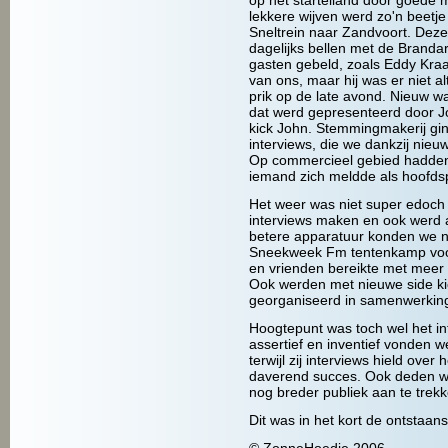
op het starteiland door goede 
lekkere wijven werd zo'n bee
Sneltrein naar Zandvoort. Dez
dagelijks bellen met de Branda
gasten gebeld, zoals Eddy Kra
van ons, maar hij was er niet a
prik op de late avond. Nieuw 
dat werd gepresenteerd door J
kick John. Stemmingmakerij ging
interviews, die we dankzij ni
Op commercieel gebied hadden 
iemand zich meldde als hoofds
Het weer was niet super edoch
interviews maken en ook werd 
betere apparatuur konden we n
Sneekweek Fm tentenkamp voor
en vrienden bereikte met meer
Ook werden met nieuwe side ki
georganiseerd in samenwerking
Hoogtepunt was toch wel het int
assertief en inventief vonden 
terwijl zij interviews hield over
daverend succes. Ook deden we
nog breder publiek aan te trekk
Dit was in het kort de ontsta