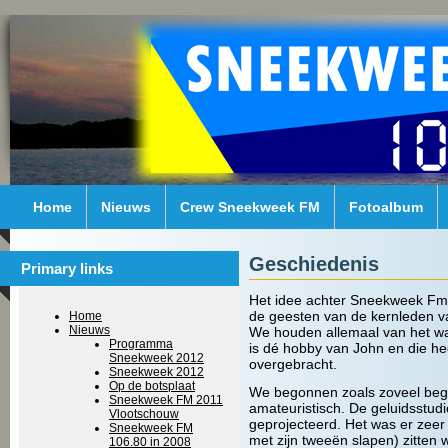
Home
Nieuws
Crew Sneekweek FM
Fotoalbum
Geschiedenis
Primary links
Het idee achter Sneekweek Fm i
de geesten van de kernleden va
Home
Nieuws
We houden allemaal van het w
Programma
is dé hobby van John en die hee
Sneekweek 2012
overgebracht.
Sneekweek 2012
Op de botsplaat
We begonnen zoals zoveel begi
Sneekweek FM 2011
amateuristisch. De geluidsstud
Vlootschouw
geprojecteerd. Het was er zeer k
Sneekweek FM
met zijn tweeën slapen) zitten
106.80 in 2008