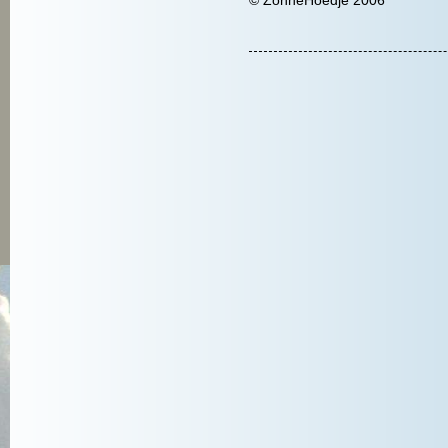
© ZonneHoedje 2006