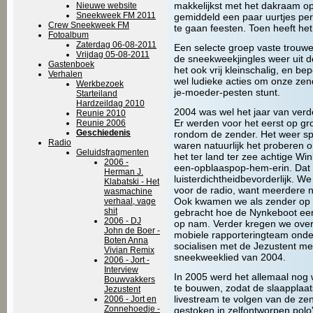
makkelijkst met het dakraam o
Nieuwe website
Sneekweek FM 2011
gemiddeld een paar uurtjes per
Crew Sneekweek FM
te gaan feesten. Toen heeft he
Fotoalbum
Zaterdag 06-08-2011
Een selecte groep vaste trouwe l
Vrijdag 05-08-2011
de sneekweekjingles weer uit 
Gastenboek
het ook vrij kleinschalig, en b
Verhalen
wel ludieke acties om onze ze
Werkbezoek
je-moeder-pesten stunt.
Starteiland
Hardzeildag 2010
2004 was wel het jaar van verd
Reunie 2010
Er werden voor het eerst op gro
Reunie 2006
Geschiedenis
rondom de zender. Het weer sp
Radio
waren natuurlijk het proberen 
Geluidsfragmenten
het ter land ter zee achtige W
2006 -
een-opblaaspop-hem-erin. Dat 
Herman J.
luisterdichtheidbevorderlijk. W
Klabatski - Het
voor de radio, want meerdere n
wasmachine
Ook kwamen we als zender op v
verhaal, vage
shit
gebracht hoe de Nynkeboot een
2006 - DJ
op nam. Verder kregen we over
John de Boer -
mobiele rapporteringteam onde
Boten Anna
socialisen met de Jezustent m
Vivian Remix
sneekweeklied van 2004.
2006 - Jort -
Interview
In 2005 werd het allemaal nog w
Bouwvakkers
te bouwen, zodat de slaapplaats
Jezustent
livestream te volgen van de ze
2006 - Jort en
Zonnehoedje -
gestoken in zelfontworpen pol